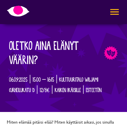
AVAA VALI
OLETKO AINA ELÄNYT
VÄÄRIN?
06.09.2025 | 15:00 – 16:15 | KULTTUURITALO WILJAMI
(URHEILUKATU 1) | 12/8€ | KAIKEN IKÄISILLE | ESTEETÖN
Miten elämää pitäisi elää? Miten käyttäisit aikasi, jos sinulla