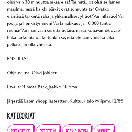
olisi vain 30 minuuttia aikaa elää? Tai mitä, jos olisi sellainen
maailma, missä kaikki päivät ovat sunnuntaita? Ovatko
elämässä tärkeitä raha ja ylikansalliset yhtiöt? Vai inflaatio? Vai
jooga ja henkistyminen? Vai lahjakkuus ja 10 000 tuntia
reeniä? Vai ihan vaan se, että tietäisi, missä kotiavaimet ovat?
Ehkä tärkeintä on kuitenkin se, että eletään yhdessä eikä
pelkästään olla yhdessä.
ENSI-ILTA!
Ohjaus: Jussi Olavi Jokinen
Lavalla: Mimosa Bäck, Jaakko Nuorva
Järjestää Lapin ylioppilasteatteri. Kulttuuritalo Wiljami. 12/8€
KATEGORIAT
ESITYSTAIDE
ESTEETÖN
IKÄRAJATON
NUORET