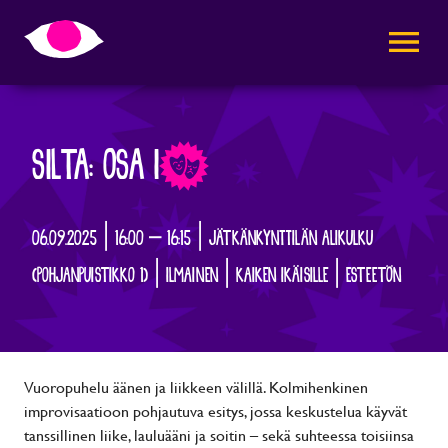
AVAA VALI
SILTA: OSA I
06.09.2025 | 16:00 – 16:15 | JÄTKÄNKYNTTILÄN ALIKULKU
(POHJANPUISTIKKO 1) | ILMAINEN | KAIKEN IKÄISILLE | ESTEETÖN
Vuoropuhelu äänen ja liikkeen välillä. Kolmihenkinen
improvisaatioon pohjautuva esitys, jossa keskustelua käyvät
tanssillinen liike, lauluääni ja soitin – sekä suhteessa toisiinsa