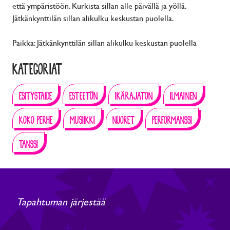
että ympäristöön. Kurkista sillan alle päivällä ja yöllä.
Jätkänkynttilän sillan alikulku keskustan puolella.
Paikka: Jätkänkynttilän sillan alikulku keskustan puolella
KATEGORIAT
ESITYSTAIDE
ESTEETÖN
IKÄRAJATON
ILMAINEN
KOKO PERHE
MUSIIKKI
NUORET
PERFORMANSSI
TANSSI
Tapahtuman järjestää