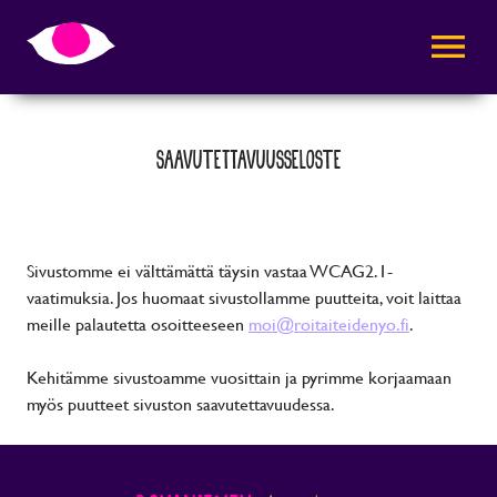
AVAA VALI
SAAVUTETTAVUUSSELOSTE
Sivustomme ei välttämättä täysin vastaa WCAG2.1-
vaatimuksia. Jos huomaat sivustollamme puutteita, voit laittaa
meille palautetta osoitteeseen
moi@roitaiteidenyo.fi
.
Kehitämme sivustoamme vuosittain ja pyrimme korjaamaan
myös puutteet sivuston saavutettavuudessa.