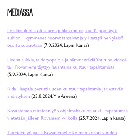
MEDIASSA
Lor­din­au­kiol­la oli suuren juhlan tuntua, kun K-pop täytti
aukion – kym­me­net nuoret tans­si­vat ja yli sa­ta­päi­nen yleisö
osoitti suo­sio­taan
(7.9.2024, Lapin Kansa)
Li­ve­mu­siik­kia, tai­de­työ­pa­jo­ja ja häm­men­tä­viä You­tu­be-vi­deoi­
ta – ­Ro­va­nie­mi täyttyy lauan­tai­na kult­tuu­ri­ta­pah­tu­mis­ta
(5.9.2024, Lapin Kansa)
Rida Haapala perusti uuden kulttuuritapahtumia järjestävän
yhdistyksen
(23.8.2024, Yle Areena)
Ro­va­nie­men tai­tei­den yön oh­jel­ma­ha­ku on auki – ­ta­pah­tu­maa
vie­te­tään jälleen Ro­va­nie­mi-vii­kol­la
(25.7.2024, Lapin kansa)
Taiteiden yö palaa Rovaniemelle kolmen koronavuoden