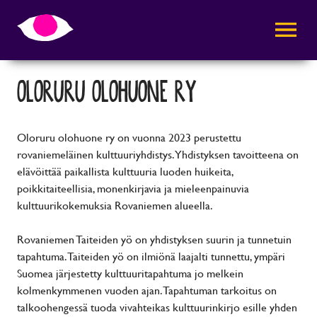
AVAA VALI
OLORURU OLOHUONE RY
Oloruru olohuone ry on vuonna 2023 perustettu
rovaniemeläinen kulttuuriyhdistys. Yhdistyksen tavoitteena on
elävöittää paikallista kulttuuria luoden huikeita,
poikkitaiteellisia, monenkirjavia ja mieleenpainuvia
kulttuurikokemuksia Rovaniemen alueella.
Rovaniemen Taiteiden yö on yhdistyksen suurin ja tunnetuin
tapahtuma. Taiteiden yö on ilmiönä laajalti tunnettu, ympäri
Suomea järjestetty kulttuuritapahtuma jo melkein
kolmenkymmenen vuoden ajan. Tapahtuman tarkoitus on
talkoohengessä tuoda vivahteikas kulttuurinkirjo esille yhden