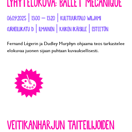
LYHYTELOKUVA: BALLET MECANIQUE
06.09.2025 | 13:00 – 13:20 | KULTTUURITALO WILJAMI
(URHEILUKATU 1) | ILMAINEN | KAIKEN IKÄISILLE | ESTEETÖN
Fernand Légerin ja Dudley Murphyn ohjaama teos tarkastelee
elokuvaa juonen sijaan puhtaan kuvauksellisesti.
VEITIKANHARJUN TAITEILIJOIDEN