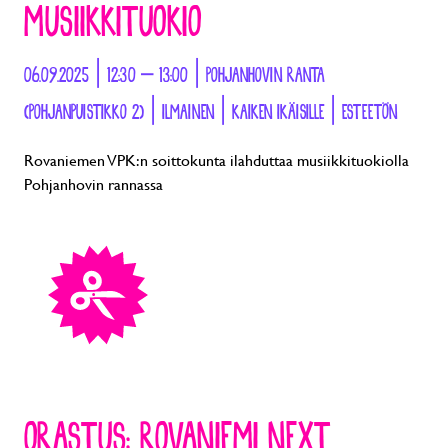
MUSIIKKITUOKIO
06.09.2025 | 12:30 – 13:00 | POHJANHOVIN RANTA
(POHJANPUISTIKKO 2) | ILMAINEN | KAIKEN IKÄISILLE | ESTEETÖN
Rovaniemen VPK:n soittokunta ilahduttaa musiikkituokiolla
Pohjanhovin rannassa
ORASTUS: ROVANIEMI NEXT