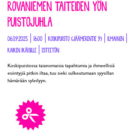
ROVANIEMEN TAITEIDEN YÖN
PUISTOJUHLA
06.09.2025 | 16:00 | KOSKIPUISTO (JÄÄMERENTIE 9) | ILMAINEN |
KAIKEN IKÄISILLE | ESTEETÖN
Koskipuistossa taianomaisia tapahtumia ja ihmeellisiä
esiintyjiä pitkin iltaa, tuu sieki sulkeutumaan syysillan
hämärään syleilyyn.