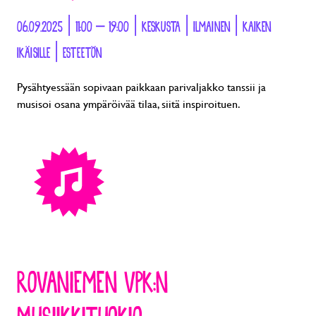
06.09.2025 | 11:00 – 19:00 | KESKUSTA | ILMAINEN | KAIKEN
IKÄISILLE | ESTEETÖN
Pysähtyessään sopivaan paikkaan parivaljakko tanssii ja
musisoi osana ympäröivää tilaa, siitä inspiroituen.
ROVANIEMEN VPK:N