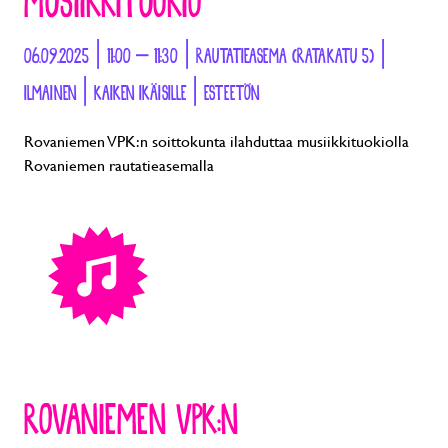
MUSIIKKITUOKIO
06.09.2025 | 11:00 – 11:30 | RAUTATIEASEMA (RATAKATU 5) |
ILMAINEN | KAIKEN IKÄISILLE | ESTEETÖN
Rovaniemen VPK:n soittokunta ilahduttaa musiikkituokiolla
Rovaniemen rautatieasemalla
ROVANIEMEN VPK:N