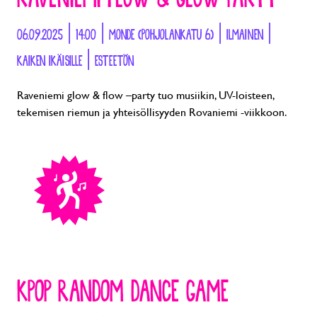
06.09.2025 | 14:00 | MONDE (POHJOLANKATU 6) | ILMAINEN |
KAIKEN IKÄISILLE | ESTEETÖN
Raveniemi glow & flow –party tuo musiikin, UV-loisteen,
tekemisen riemun ja yhteisöllisyyden Rovaniemi -viikkoon.
KPOP RANDOM DANCE GAME