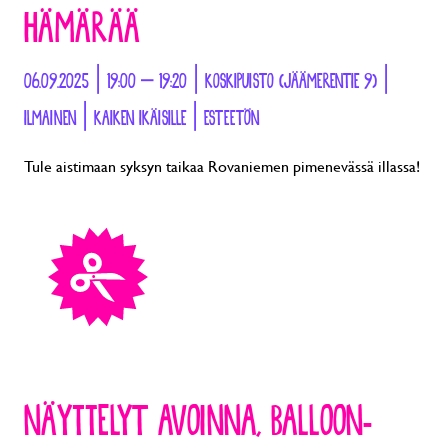
HÄMÄRÄÄ
06.09.2025 | 19:00 – 19:20 | KOSKIPUISTO (JÄÄMERENTIE 9) |
ILMAINEN | KAIKEN IKÄISILLE | ESTEETÖN
Tule aistimaan syksyn taikaa Rovaniemen pimenevässä illassa!
NÄYTTELYT AVOINNA, BALLOON-