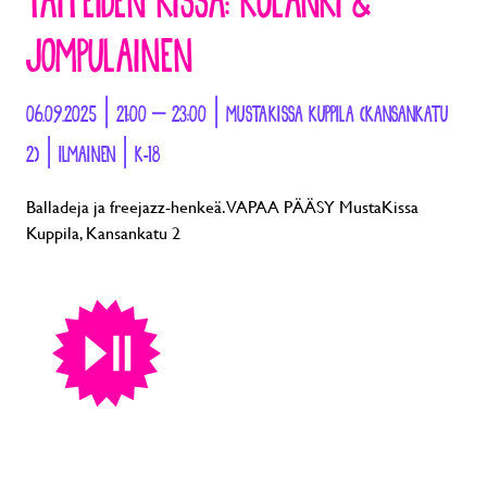
TAITEIDEN KISSA: KULANKI &
JOMPULAINEN
06.09.2025 | 21:00 – 23:00 | MUSTAKISSA KUPPILA (KANSANKATU
2) | ILMAINEN | K-18
Balladeja ja freejazz-henkeä. VAPAA PÄÄSY MustaKissa
Kuppila, Kansankatu 2