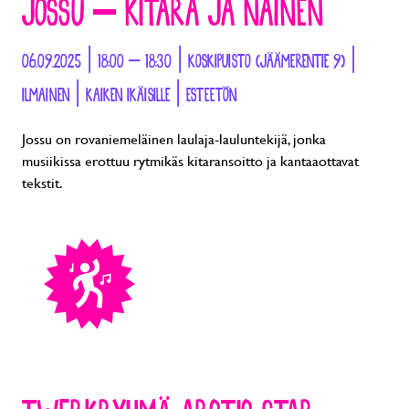
JOSSU – KITARA JA NAINEN
06.09.2025 | 18:00 – 18:30 | KOSKIPUISTO (JÄÄMERENTIE 9) |
ILMAINEN | KAIKEN IKÄISILLE | ESTEETÖN
Jossu on rovaniemeläinen laulaja-lauluntekijä, jonka
musiikissa erottuu rytmikäs kitaransoitto ja kantaaottavat
tekstit.