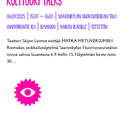
KULTTUURI TALKS
06.09.2025 | 15:00 – 16:00 | SAARENKYLÄN NUORISOSEURAN TALO
(NAPAPIIRINTIE 10) | ILMAINEN | KAIKEN IKÄISILLE | ESTEETÖN
Teatteri Säijen Leimut esittää: MATKA METUVERSUMIIN
Riemukas seikkailunäytelmä Saarenkylän Nuorisoseuratalon
isossa salissa lauantaina 6.9. kello 15. Näytelmän kesto noin
30…