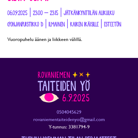
06.09.2025 | 23:00 – 23:15 | JÄTKÄNKYNTTILÄN ALIKULKU
(POHJANPUISTIKKO 1) | ILMAINEN | KAIKEN IKÄISILLE | ESTEETÖN
Vuoropuhelu äänen ja liikkeen välillä.
0504045629
rovaniementaiteidenyo@gmail.com
Y-tunnus: 3381794-9