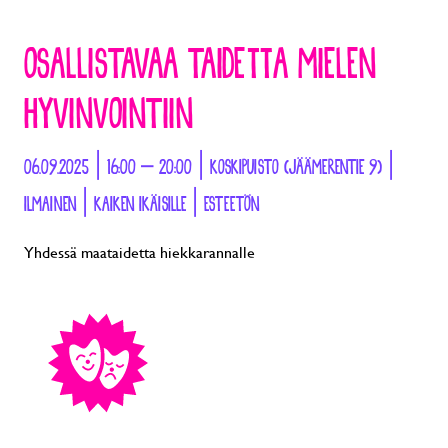
OSALLISTAVAA TAIDETTA MIELEN
HYVINVOINTIIN
06.09.2025 | 16:00 – 20:00 | KOSKIPUISTO (JÄÄMERENTIE 9) |
ILMAINEN | KAIKEN IKÄISILLE | ESTEETÖN
Yhdessä maataidetta hiekkarannalle