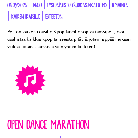
06.09.2025 | 14:00 | LYSEONPUISTO (RUOKASENKATU 18) | ILMAINEN
| KAIKEN IKÄISILLE | ESTEETÖN
Peli on kaiken ikäisille Kpop faneille sopiva tanssipeli, joka
osallistaa kaikkia kpop tansseista pitäviä, joten hyppää mukaan
vaikka tietäisit tanssista vain yhden liikkeen!
OPEN DANCE MARATHON