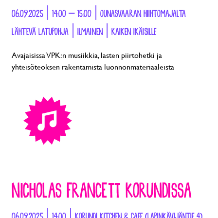
06.09.2025 | 14:00 – 15:00 | OUNASVAARAN HIIHTOMAJALTA
LÄHTEVÄ LATUPOHJA | ILMAINEN | KAIKEN IKÄISILLE
Avajaisissa VPK:n musiikkia, lasten piirtohetki ja
yhteisöteoksen rakentamista luonnonmateriaaleista
NICHOLAS FRANCETT KORUNDISSA
06.09.2025 | 14:00 | KORUNDI KITCHEN & CAFE (LAPINKÄVIJÄNTIE 4)