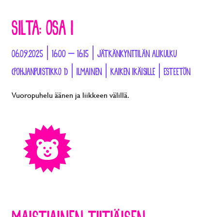
SILTA: OSA I
06.09.2025 | 16:00 – 16:15 | JÄTKÄNKYNTTILÄN ALIKULKU
(POHJANPUISTIKKO 1) | ILMAINEN | KAIKEN IKÄISILLE | ESTEETÖN
Vuoropuhelu äänen ja liikkeen välillä.