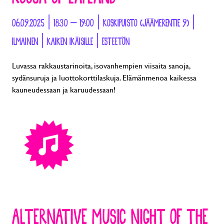
06.09.2025 | 18:30 – 19:00 | KOSKIPUISTO (JÄÄMERENTIE 9) |
ILMAINEN | KAIKEN IKÄISILLE | ESTEETÖN
Luvassa rakkaustarinoita, isovanhempien viisaita sanoja,
sydänsuruja ja luottokorttilaskuja. Elämänmenoa kaikessa
kauneudessaan ja karuudessaan!
ALTERNATIVE MUSIC NIGHT OF THE