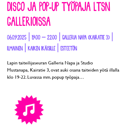
DISCO JA POP-UP TYÖPAJA LTSN
GALLERIOISSA
06.09.2025 | 19:00 – 22:00 | GALLERIA NAPA (KAIRATIE 3) |
ILMAINEN | KAIKEN IKÄISILLE | ESTEETÖN
Lapin taiteilijaseuran Galleria Napa ja Studio
Mustanapa, Kairatie 3, ovat auki osana taiteiden yötä illalla
klo 19-22. Luvassa mm. popup työpaja…