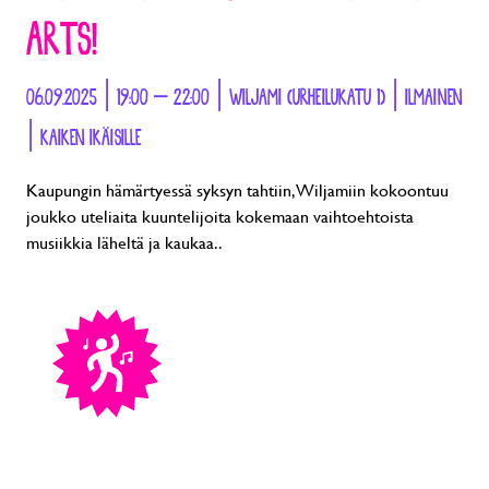
ARTS!
06.09.2025 | 19:00 – 22:00 | WILJAMI (URHEILUKATU 1) | ILMAINEN
| KAIKEN IKÄISILLE
Kaupungin hämärtyessä syksyn tahtiin, Wiljamiin kokoontuu
joukko uteliaita kuuntelijoita kokemaan vaihtoehtoista
musiikkia läheltä ja kaukaa..