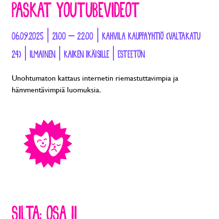
PASKAT YOUTUBEVIDEOT
06.09.2025 | 21:00 – 22:00 | KAHVILA KAUPPAYHTIÖ (VALTAKATU
24) | ILMAINEN | KAIKEN IKÄISILLE | ESTEETÖN
Unohtumaton kattaus internetin riemastuttavimpia ja
hämmentävimpiä luomuksia.
SILTA: OSA II