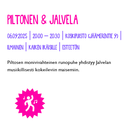
PILTONEN & JALVELA
06.09.2025 | 20:00 – 20:30 | KOSKIPUISTO (JÄÄMERENTIE 9) |
ILMAINEN | KAIKEN IKÄISILLE | ESTEETÖN
Piltosen monivivahteinen runopuhe yhdistyy Jalvelan
musiikillisesti kokeileviin maisemiin.