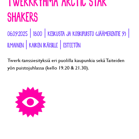
TWERKRYHMÄ ARCTIC STAR
SHAKERS
06.09.2025 | 18:00 | KESKUSTA JA KOSKIPUISTO (JÄÄMERENTIE 9) |
ILMAINEN | KAIKEN IKÄISILLE | ESTEETÖN
Twerk-tanssiesityksiä eri puolilla kaupunkia sekä Taiteiden
yön puistojuhlassa (kello 19.20 & 21.30).