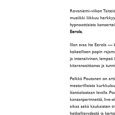
Rovaniemi-viikon Taiteid
musiikki liikkuu herkkyy
hypnoottisista konserte
Eerola
.
Illan avaa
Ite Eerola — k
kokeellisen popin rajama
ja intensiivinen, lempeä
kitaransoittonsa ja tunn
Pelkkä Poutanen
on art
mestarillisista kurkkulau
läsnäolostaan lavalla. P
kansanperinnettä, live-e
aikaa sekä kaukaisten t
hetkellisyydestä ja kerto