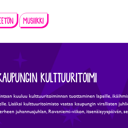
EETÖN
MUSIIKKI
KAUPUNGIN KULTTUURITOIMI
ntaan kuuluu kulttuuritoiminnan tuottaminen lapsille, ikäihmi
lle. Lisäksi kulttuuritoimisto vastaa kaupungin virallisten juhl
erheen juhannusjuhlan, Rovaniemi-viikon, itsenäisyyspäivän, 