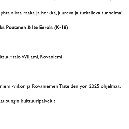
yhtä aikaa raaka ja herkkä, juureva ja tutkaileva tunnelma!
lkkä Poutanen & Ite Eerola (K-18)
ttuuritalo Wiljami, Rovaniemi
iemi-viikon ja Rovaniemen Taiteiden yön 2025 ohjelmaa.
kaupungin kulttuuripalvelut