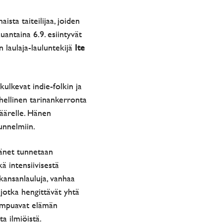
sta taiteilijaa, joiden
uantaina 6.9. esiintyvät
laulaja-lauluntekijä
Ite
kulkevat indie-folkin ja
ehellinen tarinankerronta
 äärelle. Hänen
tunnelmiin.
Hänet tunnetaan
ä intensiivisestä
 kansanlauluja, vanhaa
 jotka hengittävät yhtä
kumpuavat elämän
ta ilmiöistä.