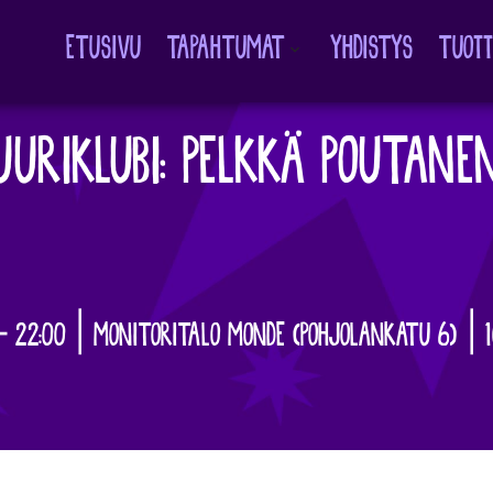
ETUSIVU
TAPAHTUMAT
YHDISTYS
TUOT
Avaa
alavalikko
TUURIKLUBI: PELKKÄ POUTANE
– 22:00 | MONITORITALO MONDE (POHJOLANKATU 6) | 1