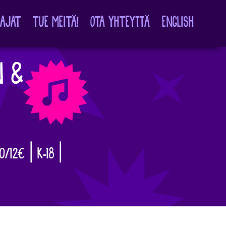
TAJAT
TUE MEITÄ!
OTA YHTEYTTÄ
ENGLISH
N &
0/12€ | K-18 |