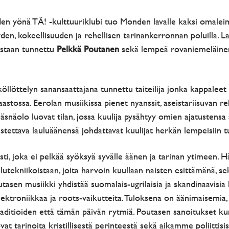
en yönä TÄ! -kulttuuriklubi tuo Monden lavalle kaksi omaleimai
den, kokeellisuuden ja rehellisen tarinankerronnan poluilla. La
istaan tunnettu
Pelkkä Poutanen
sekä lempeä rovaniemeläinen 
öllöttelyn sanansaattajana tunnettu taiteilija jonka kappaleet 
astossa. Eerolan musiikissa pienet nyanssit, aseistariisuvan r
 läsnäolo luovat tilan, jossa kuulija pysähtyy omien ajatustensa
istettava lauluäänensä johdattavat kuulijat herkän lempeisiin 
isti, joka ei pelkää syöksyä syvälle äänen ja tarinan ytimeen. 
lutekniikoistaan, joita harvoin kuullaan naisten esittämänä, sek
outasen musiikki yhdistää suomalais-ugrilaisia ja skandinaavisia
lektroniikkaa ja roots-vaikutteita. Tuloksena on äänimaisemia,
raditioiden että tämän päivän rytmiä. Poutasen sanoitukset 
vat tarinoita kristillisestä perinteestä sekä aikamme poliittisis