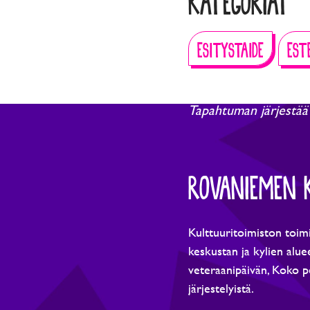
KATEGORIAT
ESITYSTAIDE
EST
Tapahtuman järjestää
ROVANIEMEN 
Kulttuuritoimiston toimi
keskustan ja kylien aluee
veteraanipäivän, Koko p
järjestelyistä.