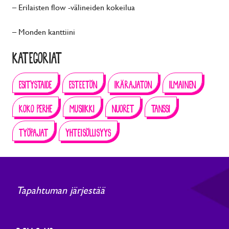
– Erilaisten flow -välineiden kokeilua
– Monden kanttiini
KATEGORIAT
ESITYSTAIDE
ESTEETÖN
IKÄRAJATON
ILMAINEN
KOKO PERHE
MUSIIKKI
NUORET
TANSSI
TYÖPAJAT
YHTEISÖLLISYYS
Tapahtuman järjestää