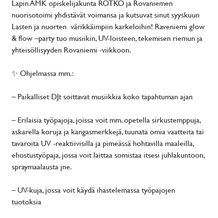
Lapin AMK opiskelijakunta ROTKO ja Rovaniemen
nuorisotoimi yhdistävät voimansa ja kutsuvat sinut syyskuun
Lasten ja nuorten värikkäimpiin karkeloihin! Raveniemi glow
& flow –party tuo musiikin, UV-loisteen, tekemisen riemun ja
yhteisöllisyyden Rovaniemi -viikkoon.
✨ Ohjelmassa mm.:
– Paikalliset DJt soittavat musiikkia koko tapahtuman ajan
– Erilaisia työpajoja, joissa voit mm. opetella sirkustemppuja,
askarella koruja ja kangasmerkkejä, tuunata omia vaatteita tai
tavaroita UV -reaktiivisilla ja pimeässä hohtavilla maaleilla,
ehostustyöpaja, jossa voit laittaa somistaa itsesi juhlakuntoon,
spraymaalausta jne.
– UV-kuja, jossa voit käydä ihastelemassa työpajojen
tuotoksia