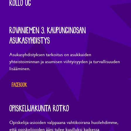
ROLLO UG
ROVANIEMEN 3. KAUPUNGINOSAN
ASUKASYHDISTYS
Asukasyhdistyksen tarkoitus on asukkaiden
yhteistoiminnan ja asumisen viihtyisyyden ja turvallisuuden
lisääminen.
FACEBOOK
OPISKELIJAKUNTA ROTKO
Opiskelija-asioiden valppaana vahtikoirana huolehdimme,
että opiskelijoiden ääni tulee kuulluksi kaikessa