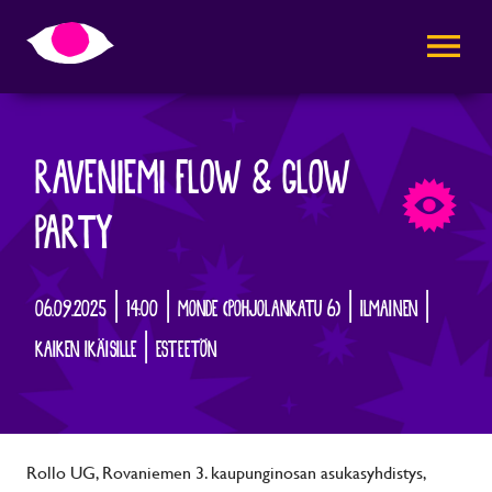
AVAA VALI
RAVENIEMI FLOW & GLOW
PARTY
06.09.2025 | 14:00 | MONDE (POHJOLANKATU 6) | ILMAINEN |
KAIKEN IKÄISILLE | ESTEETÖN
Rollo UG, Rovaniemen 3. kaupunginosan asukasyhdistys,