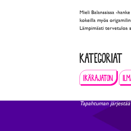
Mieli Balanssissa -hank
kokeilla myös origamilin
Lämpimästi tervetuloa se
KATEGORIAT
IKÄRAJATON
IL
Tapahtuman järjestää