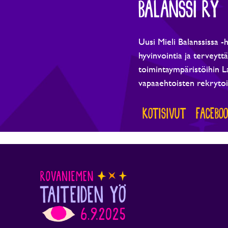
BALANSSI RY
Uusi Mieli Balanssissa 
hyvinvointia ja terveytt
toimintaympäristöihin La
vapaaehtoisten rekrytoin
KOTISIVUT
FACEBO