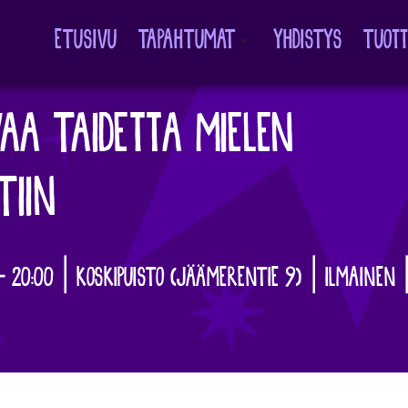
ETUSIVU
TAPAHTUMAT
YHDISTYS
TUOT
Avaa
alavalikko
VAA TAIDETTA MIELEN
TIIN
– 20:00 | KOSKIPUISTO (JÄÄMERENTIE 9) | ILMAINEN |