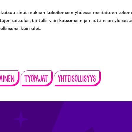
e kutsuu sinut mukaan kokeilemaan yhdessä maataiteen tekemis
tujen taittelua, tai tulla vain katsomaan ja nauttimaan yleisest
llaisena, kuin olet.
MAINEN
TYÖPAJAT
YHTEISÖLLISYYS