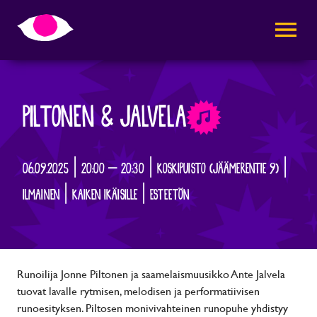
AVAA VALI
PILTONEN & JALVELA
06.09.2025 | 20:00 – 20:30 | KOSKIPUISTO (JÄÄMERENTIE 9) |
ILMAINEN | KAIKEN IKÄISILLE | ESTEETÖN
Runoilija Jonne Piltonen ja saamelaismuusikko Ante Jalvela
tuovat lavalle rytmisen, melodisen ja performatiivisen
runoesityksen. Piltosen monivivahteinen runopuhe yhdistyy