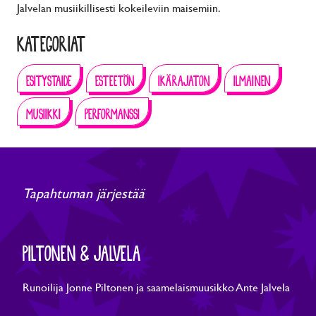
Jalvelan musiikillisesti kokeileviin maisemiin.
KATEGORIAT
ESITYSTAIDE
ESTEETÖN
IKÄRAJATON
ILMAINEN
MUSIIKKI
PERFORMANSSI
Tapahtuman järjestää
PILTONEN & JALVELA
Runoilija Jonne Piltonen ja saamelaismuusikko Ante Jalvela