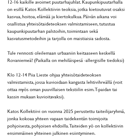
12-16 kaikille avoimet puutarhajuhlat. Kaupunkipuutarhalla
on esillä Katos Kollektiivin teoksia, jotka kietoutuvat osaksi
kasvua, hoitoa, elämää ja kiertokulkua. Päivän aikana voi
osallistua yhteisötaideteoksen valmistamiseen, tutustua
kaupunkipuutarhan palstoihin, toimintaan sekä
kasvatusmetodeihin ja tarjolla on maistiaisia sadosta.
Tule rennosti oleilemaan urbaaniin keitaaseen keskellä
Rovaniemeä! (Paikalla on mehiläispesä -allergisille tiedoksi)
Klo 12-14 Piia Lieste ohjaa yhteisötaideteoksen
valmistamista, jossa kuvioidaan kangasta lehtivihreällä (voit
ottaa myös oman puuvillaisen tekstiilin esim. T-paidan tai
kassin mukaan kuvioitavaksi).
Katos Kollektiivi on vuonna 2025 perustettu taiteilijaryhmä,
jonka kokoaa yhteen vapaan taidekentän toimijoita
pohjoisesta, pohjoisen ehdoilla. Taiteiden yö on kollektiivin
ensimmäinen yhteinen julkinen esiintyminen.