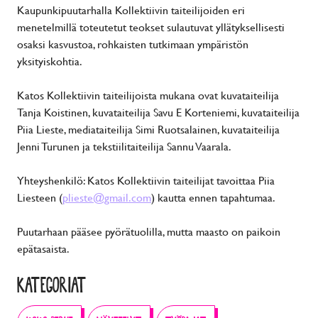
Kaupunkipuutarhalla Kollektiivin taiteilijoiden eri
menetelmillä toteutetut teokset sulautuvat yllätyksellisesti
osaksi kasvustoa, rohkaisten tutkimaan ympäristön
yksityiskohtia.
Katos Kollektiivin taiteilijoista mukana ovat kuvataiteilija
Tanja Koistinen, kuvataiteilija Savu E Korteniemi, kuvataiteilija
Piia Lieste, mediataiteilija Simi Ruotsalainen, kuvataiteilija
Jenni Turunen ja tekstiilitaiteilija Sannu Vaarala.
Yhteyshenkilö: Katos Kollektiivin taiteilijat tavoittaa Piia
Liesteen (
plieste@gmail.com
) kautta ennen tapahtumaa.
Puutarhaan pääsee pyörätuolilla, mutta maasto on paikoin
epätasaista.
KATEGORIAT