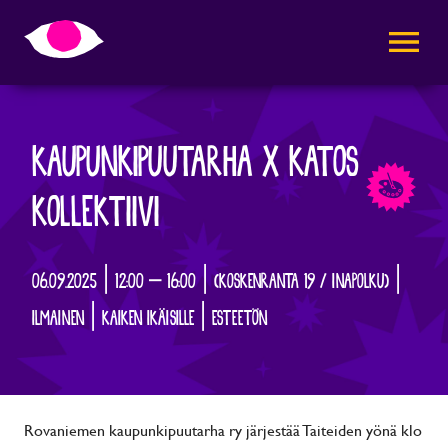
AVAA VALI
KAUPUNKIPUUTARHA X KATOS
KOLLEKTIIVI
06.09.2025 | 12:00 – 16:00 | (KOSKENRANTA 19 / INAPOLKU) |
ILMAINEN | KAIKEN IKÄISILLE | ESTEETÖN
Rovaniemen kaupunkipuutarha ry järjestää Taiteiden yönä klo