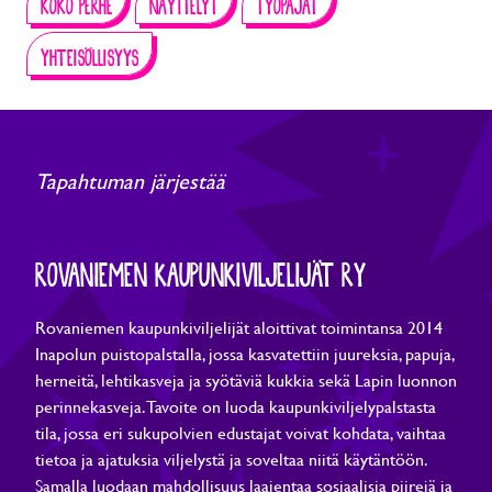
KOKO PERHE
NÄYTTELYT
TYÖPAJAT
YHTEISÖLLISYYS
Tapahtuman järjestää
ROVANIEMEN KAUPUNKIVILJELIJÄT RY
Rovaniemen kaupunkiviljelijät aloittivat toimintansa 2014
Inapolun puistopalstalla, jossa kasvatettiin juureksia, papuja,
herneitä, lehtikasveja ja syötäviä kukkia sekä Lapin luonnon
perinnekasveja. Tavoite on luoda kaupunkiviljelypalstasta
tila, jossa eri sukupolvien edustajat voivat kohdata, vaihtaa
tietoa ja ajatuksia viljelystä ja soveltaa niitä käytäntöön.
Samalla luodaan mahdollisuus laajentaa sosiaalisia piirejä ja