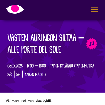
AVAA VALI
VASTEN AURINGON SILTAA –
ALLE PORTE DEL SOLE
06.09.2025 | 17:00 – 18:00 | TAPION KYLÄTALO (TAPIONMUTKA
36) | 5€ | KAIKEN IKÄISILLE
Välimerellistä musiikkia kylillä.