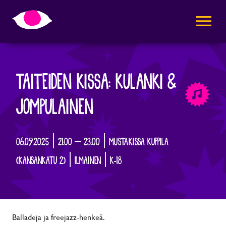
AVAA VALI
TAITEIDEN KISSA: KULANKI &
JOMPULAINEN
06.09.2025 | 21:00 – 23:00 | MUSTAKISSA KUPPILA
(KANSANKATU 2) | ILMAINEN | K-18
Balladeja ja freejazz-henkeä.