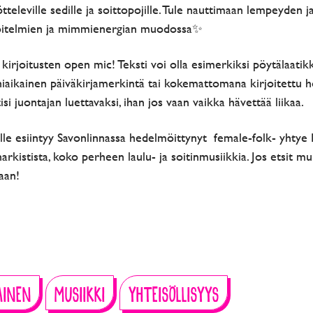
ötteleville sedille ja soittopojille. Tule nauttimaan lempeyden 
rjoitelmien ja mimmienergian muodossa✨
en kirjoitusten open mic! Teksti voi olla esimerkiksi pöytälaatik
einiaikainen päiväkirjamerkintä tai kokemattomana kirjoitettu
si juontajan luettavaksi, ihan jos vaan vaikka hävettää liikaa.
le esiintyy Savonlinnassa hedelmöittynyt female-folk- yhtye Ilo
rkistista, koko perheen laulu- ja soitinmusiikkia. Jos etsit mui
aan!
AINEN
MUSIIKKI
YHTEISÖLLISYYS