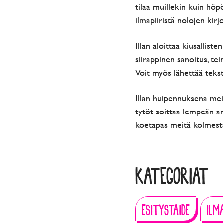
tilaa muillekin kuin höp
ilmapiiristä nolojen ki
Illan aloittaa kiusallist
siirappinen sanoitus, t
Voit myös lähettää teksti
Illan huipennuksena meil
tytöt soittaa lempeän ana
koetapas meitä kolmest
KATEGORIAT
ESITYSTAIDE
ILM