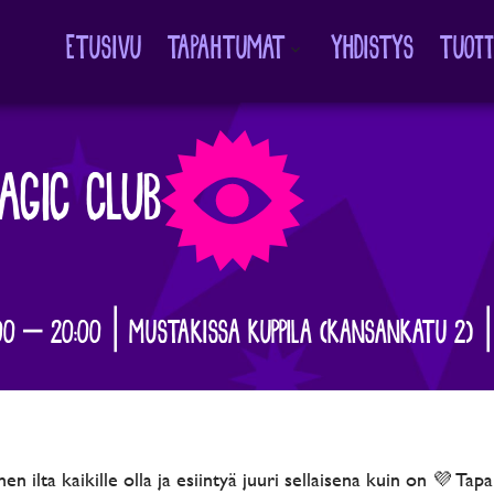
ETUSIVU
TAPAHTUMAT
YHDISTYS
TUOT
Avaa
alavalikko
AGIC CLUB
:00 – 20:00 | MUSTAKISSA KUPPILA (KANSANKATU 2) |
nen ilta kaikille olla ja esiintyä juuri sellaisena kuin on 💜 T