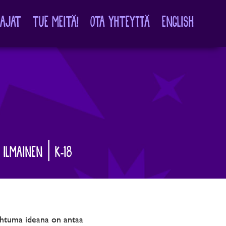
TAJAT
TUE MEITÄ!
OTA YHTEYTTÄ
ENGLISH
 ILMAINEN | K-18
apahtuma ideana on antaa