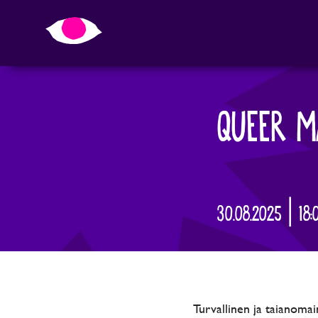
QUEER M
30.08.2025 | 18
Turvallinen ja taianomai