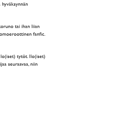
ja hyväksynnän
koruno tai ihan liian
 homoeroottinen fanfic.
(iset) tytöt. Ilo(iset)
jaa seuraavaa, niin