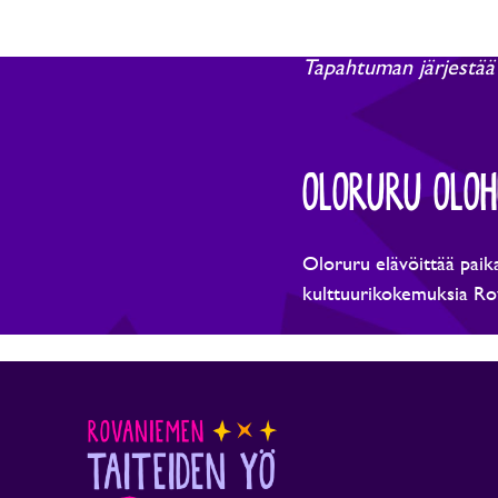
Tapahtuman järjestää
OLORURU OLO
Oloruru elävöittää paikal
kulttuurikokemuksia Ro