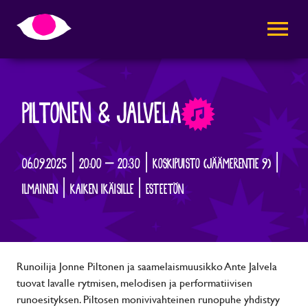
AVAA VALI
PILTONEN & JALVELA
06.09.2025 | 20:00 – 20:30 | KOSKIPUISTO (JÄÄMERENTIE 9) |
ILMAINEN | KAIKEN IKÄISILLE | ESTEETÖN
Runoilija Jonne Piltonen ja saamelaismuusikko Ante Jalvela
tuovat lavalle rytmisen, melodisen ja performatiivisen
runoesityksen. Piltosen monivivahteinen runopuhe yhdistyy