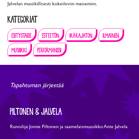
Jalvelan musiikillisesti kokeileviin maisemiin.
KATEGORIAT
ESITYSTAIDE
ESTEETÖN
IKÄRAJATON
ILMAINEN
MUSIIKKI
PERFORMANSSI
Tapahtuman järjestää
PILTONEN & JALVELA
Runoilija Jonne Piltonen ja saamelaismuusikko Ante Jalvela