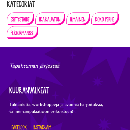
KATEGORIAT
ESITYSTAIDE
IKÄRAJATON
ILMAINEN
KOKO PERHE
PERFORMANSSI
Tapahtuman järjestää
KUURANVALKEAT
Tulitaidetta, workshoppeja ja avoimia harjoituksia,
välinemanipulaatioon erikoistuen!
FACEBOOK
INSTAGRAM