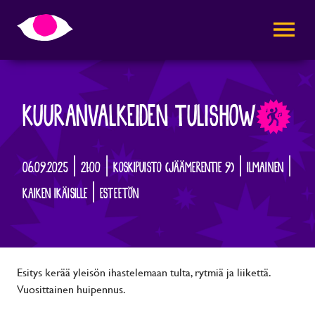
AVAA VALI
KUURANVALKEIDEN TULISHOW
06.09.2025 | 21:00 | KOSKIPUISTO (JÄÄMERENTIE 9) | ILMAINEN |
KAIKEN IKÄISILLE | ESTEETÖN
Esitys kerää yleisön ihastelemaan tulta, rytmiä ja liikettä.
Vuosittainen huipennus.