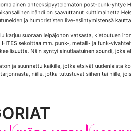
-suomalainen anteeksipyytelemätön post-punk-yhtye H
kansallinen bändi on saavuttanut kulttimainetta Hel
tuneiden ja humorististen live-esiintymistensä kautt
lu karjuu suoraan leipäjonon vatsasta, kietoutuen iro
ti HITES sekoittaa mm. punk-, metalli- ja funk-vivaht
keellisuutta. Näin syntyi ainutlaatuinen soundi, joka
ton ja suunnattu kaikille, jotka etsivät uudenlaista 
jonnasta, niille, jotka tutustuvat siihen tai niille, joi
ORIAT