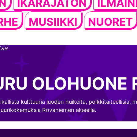
N
IKÄRAJATON
ILMAIN
RHE
MUSIIKKI
NUORET
tää
URU OLOHUONE 
kallista kulttuuria luoden huikeita, poikkitaiteellisia, 
tuurikokemuksia Rovaniemen alueella.