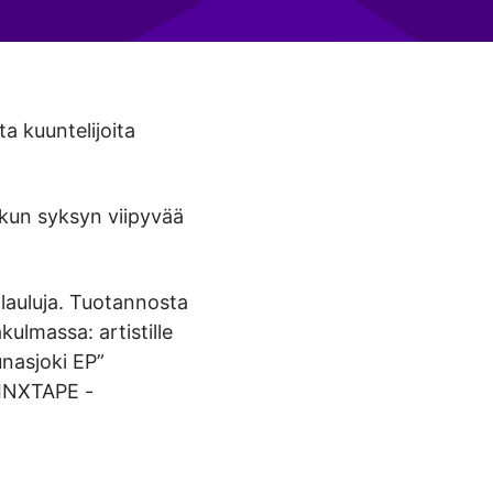
a kuuntelijoita
 kun syksyn viipyvää
 lauluja. Tuotannosta
kulmassa: artistille
nasjoki EP”
 WINXTAPE -