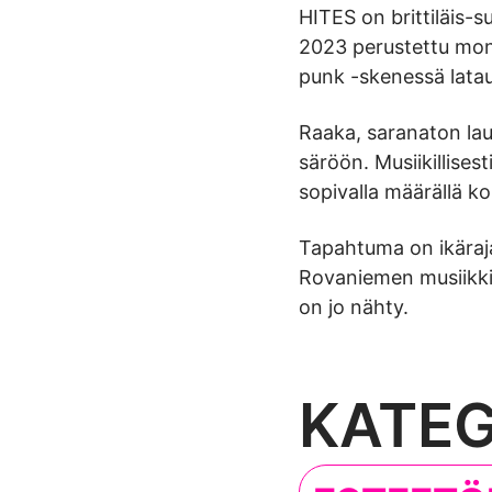
HITES on brittiläis
2023 perustettu moni
punk -skenessä latau
Raaka, saranaton lau
säröön. Musiikillises
sopivalla määrällä ko
Tapahtuma on ikäraja
Rovaniemen musiikkitar
on jo nähty.
KATEG