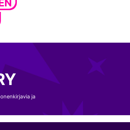
EN
RY
monenkirjavia ja