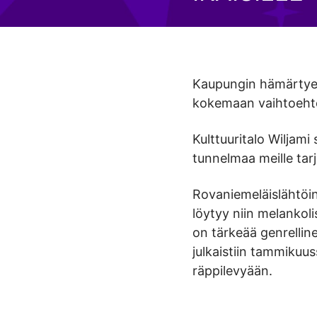
Kaupungin hämärtyess
kokemaan vaihtoehtoi
Kulttuuritalo Wiljam
tunnelmaa meille tarj
Rovaniemeläislähtöin
löytyy niin melankoli
on tärkeää genrellin
julkaistiin tammikuus
räppilevyään.