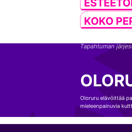
ESTEETÖ
KOKO PE
Tapahtuman järjes
OLOR
Oloruru elävöittää pai
mieleenpainuvia kult