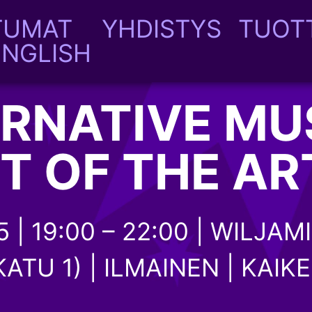
TUMAT
YHDISTYS
TUOT
Avaa
ENGLISH
alavalikko
RNATIVE MU
T OF THE AR
 | 19:00 – 22:00 | WILJAMI
ATU 1) | ILMAINEN | KAIK