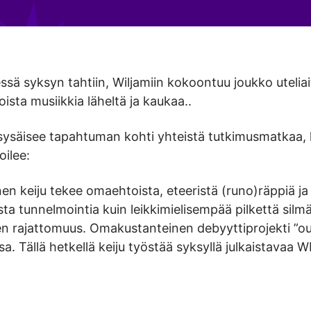
ä syksyn tahtiin, Wiljamiin kokoontuu joukko uteliait
sta musiikkia läheltä ja kaukaa..
i sysäisee tapahtuman kohti yhteistä tutkimusmatkaa,
oilee:
en keiju tekee omaehtoista, eteeristä (runo)räppiä ja
sta tunnelmointia kuin leikkimielisempää pilkettä silmä
en rajattomuus. Omakustanteinen debyyttiprojekti ”ou
sa. Tällä hetkellä keiju työstää syksyllä julkaistavaa