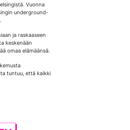
elsingistä. Vuonna
singin underground-
a.
niaan ja raskaaseen
eita keskenään
 elää omaa elämäänsä.
kokemusta
sta tuntuu, että kaikki